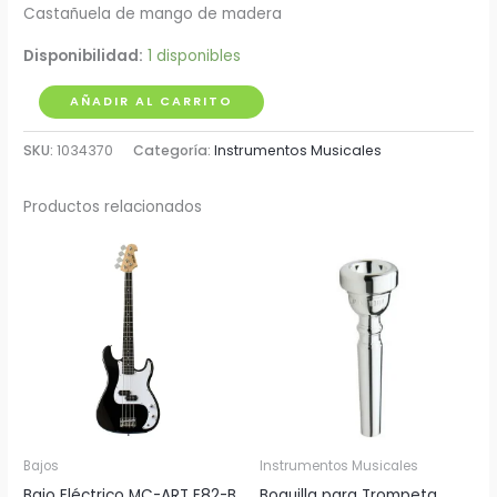
Castañuela de mango de madera
Disponibilidad:
1 disponibles
Castañuelas
AÑADIR AL CARRITO
Mc-
SKU:
1034370
Categoría:
Instrumentos Musicales
Art
Dp140
Productos relacionados
cantidad
Bajos
Instrumentos Musicales
Bajo Eléctrico MC-ART E82-B
Boquilla para Trompeta