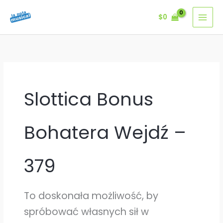
Ir
$
0
al
contenido
Slottica Bonus
Bohatera Wejdź –
379
To doskonała możliwość, by
spróbować własnych sił w