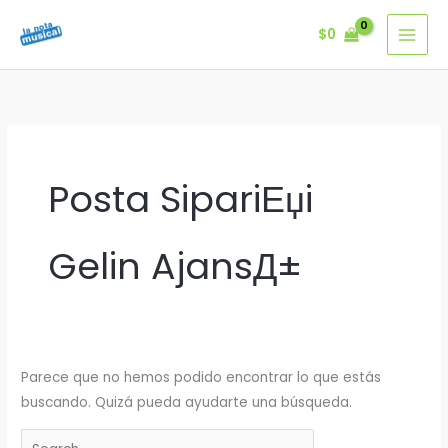
Ir
$
0
al
contenido
Posta SipariЕџi
Gelin AjansД±
Parece que no hemos podido encontrar lo que estás
buscando. Quizá pueda ayudarte una búsqueda.
Buscar