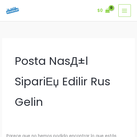
Ir
$
0
al
contenido
Posta NasД±l
SipariЕџ Edilir Rus
Gelin
Parece que no hemos podido encontrar lo que estás