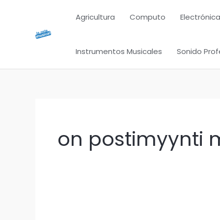
Ir
Agricultura
Computo
Electrónica
al
contenido
Instrumentos Musicales
Sonido Prof
on postimyynti m