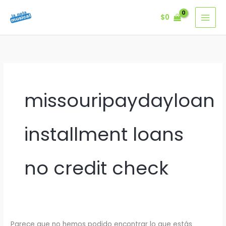
Ir
$
0
al
contenido
missouripaydayloan
installment loans
no credit check
Parece que no hemos podido encontrar lo que estás