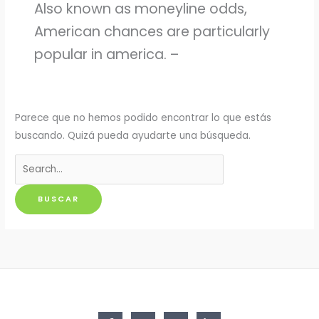
Also known as moneyline odds,
American chances are particularly
popular in america. –
Parece que no hemos podido encontrar lo que estás
buscando. Quizá pueda ayudarte una búsqueda.
Buscar
por: