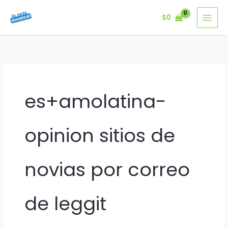
Ir
$
0
al
contenido
es+amolatina-
opinion sitios de
novias por correo
de leggit