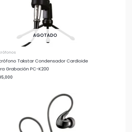
AGOTADO
crófonos
crófono Takstar Condensador Cardioide
ra Grabación PC-K200
95,000