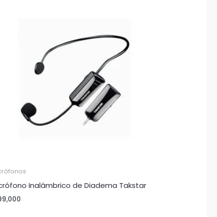
crófonos
crófono Inalámbrico de Diadema Takstar
99,000