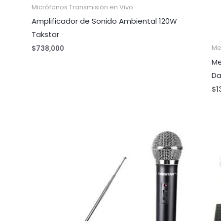
Micrófonos Transmisión en Vivo
Amplificador de Sonido Ambiental 120W
Takstar
Me
$
738,000
Me
Da
$
1