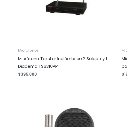
Micrófonos
Mi
Micrófono Takstar Inalámbrico 2 Solapa y 1
Mi
Diadema TS6310PP
pa
$
395,000
$
1