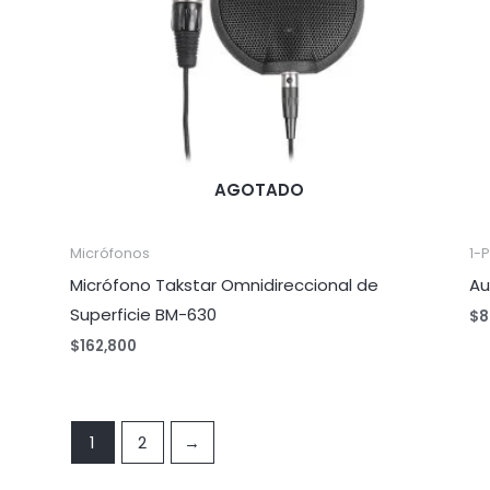
AGOTADO
Micrófonos
1-
Micrófono Takstar Omnidireccional de
Au
Superficie BM-630
$
8
$
162,800
1
2
→