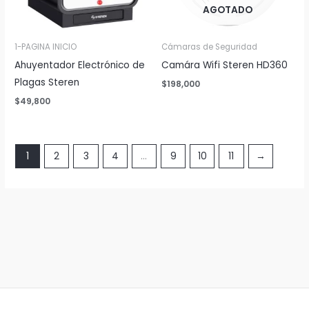
AGOTADO
1-PAGINA INICIO
Cámaras de Seguridad
Ahuyentador Electrónico de
Camára Wifi Steren HD360
Plagas Steren
$
198,000
$
49,800
1
2
3
4
…
9
10
11
→