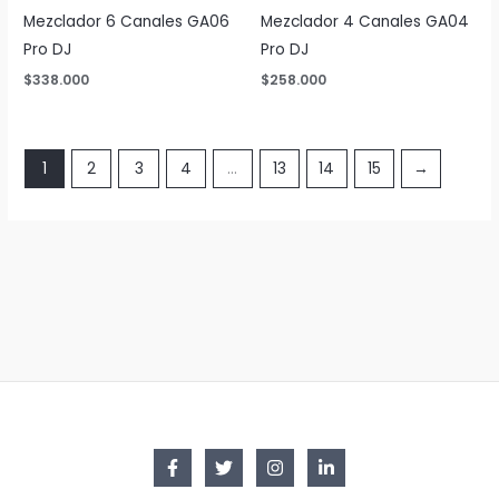
Mezclador 6 Canales GA06
Mezclador 4 Canales GA04
Pro DJ
Pro DJ
$
338.000
$
258.000
1
2
3
4
…
13
14
15
→