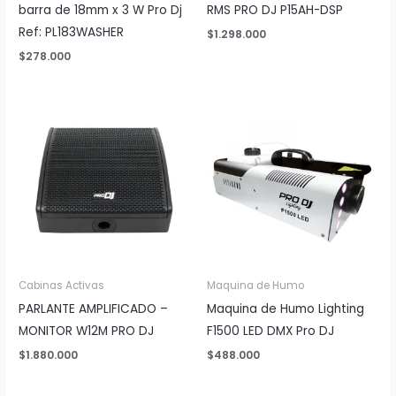
barra de 18mm x 3 W Pro Dj
RMS PRO DJ P15AH-DSP
Ref: PL183WASHER
$
1.298.000
$
278.000
Cabinas Activas
Maquina de Humo
PARLANTE AMPLIFICADO –
Maquina de Humo Lighting
MONITOR W12M PRO DJ
F1500 LED DMX Pro DJ
$
1.880.000
$
488.000