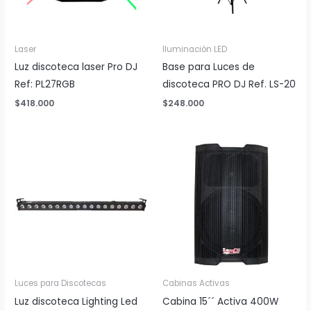
Laser
Iluminación LED
Luz discoteca laser Pro DJ
Base para Luces de
Ref: PL27RGB
discoteca PRO DJ Ref. LS-20
$
418.000
$
248.000
Luces para Discotecas
Cabinas Activas
Luz discoteca Lighting Led
Cabina 15´´ Activa 400W