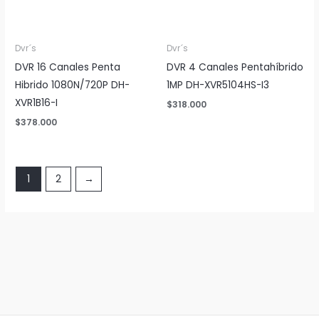
Dvr´s
Dvr´s
DVR 16 Canales Penta
DVR 4 Canales Pentahíbrido
Hibrido 1080N/720P DH-
1MP DH-XVR5104HS-I3
XVR1B16-I
$
318.000
$
378.000
1
2
→