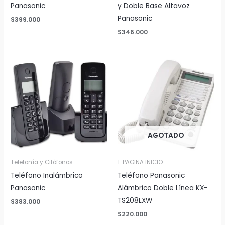
Panasonic
y Doble Base Altavoz
Panasonic
$
399.000
$
346.000
AGOTADO
Telefonía y Citófonos
1-PAGINA INICIO
Teléfono Inalámbrico
Teléfono Panasonic
Panasonic
Alámbrico Doble Línea KX-
TS208LXW
$
383.000
$
220.000