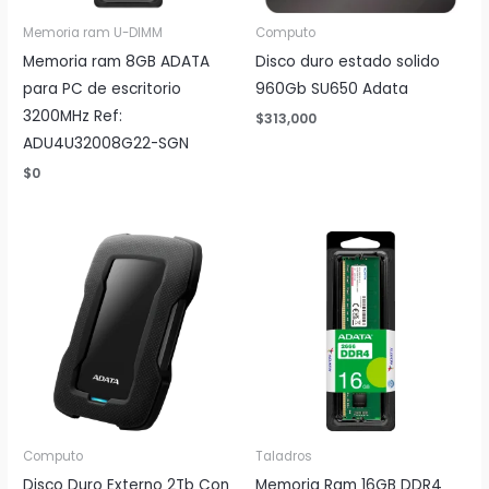
Memoria ram U-DIMM
Computo
Memoria ram 8GB ADATA
Disco duro estado solido
para PC de escritorio
960Gb SU650 Adata
3200MHz Ref:
$
313,000
ADU4U32008G22-SGN
$
0
Computo
Taladros
Disco Duro Externo 2Tb Con
Memoria Ram 16GB DDR4