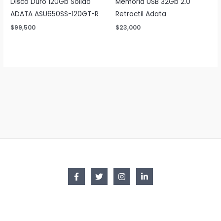
Disco Duro 120Gb Solido
Memoria USB 32Gb 2.0
ADATA ASU650SS-120GT-R
Retractil Adata
$
99,500
$
23,000